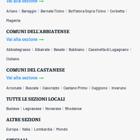
Vai alla sezione
Arluno
Bareggio
Bernate Ticino
Boffalora Sopra Ticino
Corbetta
Magenta
COMUNI DELL'ABBIATENSE
Vai alla sezione
Abbiategrasso
Albairate
Besate
Bubbiano
Cassinetta di Lugagnano
Cisliano
COMUNI DEL CASTANESE
Vai alla sezione
Arconate
Buscate
Casorezzo
Castano Primo
Cuggiono
Inveruno
TUTTE LE SEZIONI LOCALI
Bustese
Legnanese
Novarese
Rhodense
ALTRE SEZIONI
Europa
Italia
Lombardia
Mondo
SPECIALI