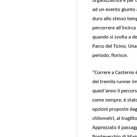
organizzatrice e per 
ad un evento giunto a
duro allo stesso tempo
percorrere all’incirca
quando si svolta a des
Parco del Ticino. Una
periodo, fiorisce.
“Correre a Casterno 
dei tremila runner im
quest’anno il percors
come sempre, è stato 
opzioni proposte dagl
chilometri, al tragitt
Apprezzato il passagg
Pontevecchio di Mage