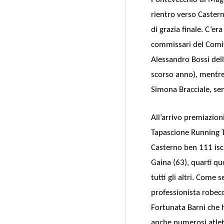
rientro verso Casterno
di grazia finale. C’er
commissari del Comit
Alessandro Bossi dell
scorso anno), mentre 
Simona Bracciale, se
All’arrivo premiazioni
Tapascione Running T
Casterno ben 111 iscr
Gaina (63), quarti que
tutti gli altri. Come 
professionista robec
Fortunata Barni che h
anche numerosi atleti