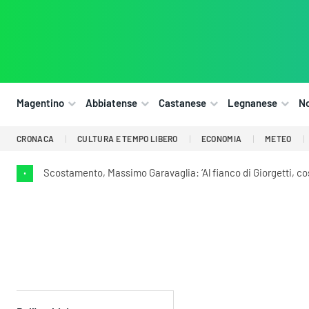
Magentino
Abbiatense
Castanese
Legnanese
N
CRONACA
CULTURA E TEMPO LIBERO
ECONOMIA
METEO
Scostamento, Massimo Garavaglia: ‘Al fianco di Giorgetti, cos
•