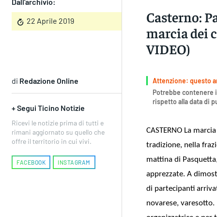
Dall'archivio:
Casterno: Pa
22 Aprile 2019
marcia dei c
VIDEO)
di
Redazione Online
Attenzione: questo art
Potrebbe contenere i
rispetto alla data di 
+ Segui Ticino Notizie
Ricevi le notizie prima di tutti e
CASTERNO La marcia de
rimani aggiornato su quello che
offre il territorio in cui vivi.
tradizione, nella fra
mattina di Pasquetta,
FACEBOOK
INSTAGRAM
apprezzate. A dimostr
di partecipanti arriv
novarese, varesotto.