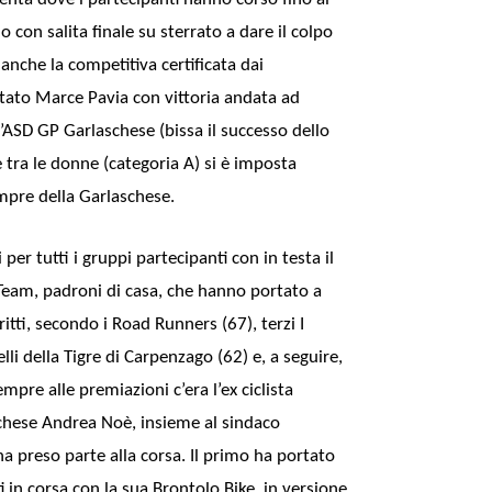
 con salita finale su sterrato a dare il colpo
a anche la competitiva certificata dai
ato Marce Pavia con vittoria andata ad
’ASD GP Garlaschese (bissa il successo dello
tra le donne (categoria A) si è imposta
mpre della Garlaschese.
 per tutti i gruppi partecipanti con in testa il
eam, padroni di casa, che hanno portato a
itti, secondo i Road Runners (67), terzi I
lli della Tigre di Carpenzago (62) e, a seguire,
sempre alle premiazioni c’era l’ex ciclista
chese Andrea Noè, insieme al sindaco
a preso parte alla corsa. Il primo ha portato
 in corsa con la sua Brontolo Bike, in versione