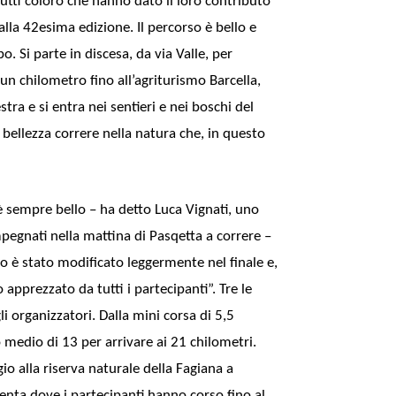
tutti coloro che hanno dato il loro contributo
lla 42esima edizione. Il percorso è bello e
. Si parte in discesa, da via Valle, per
 un chilometro fino all’agriturismo Barcella,
tra e si entra nei sentieri e nei boschi del
 bellezza correre nella natura che, in questo
è sempre bello – ha detto Luca Vignati, uno
pegnati nella mattina di Pasqetta a correre –
o è stato modificato leggermente nel finale e,
apprezzato da tutti i partecipanti”. Tre le
i organizzatori. Dalla mini corsa di 5,5
o medio di 13 per arrivare ai 21 chilometri.
io alla riserva naturale della Fagiana a
nta dove i partecipanti hanno corso fino al