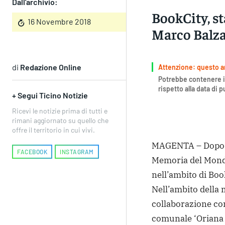
Dall'archivio:
BookCity, st
16 Novembre 2018
Marco Balz
di
Redazione Online
Attenzione: questo art
Potrebbe contenere i
rispetto alla data di 
+ Segui Ticino Notizie
Ricevi le notizie prima di tutti e
rimani aggiornato su quello che
offre il territorio in cui vivi.
MAGENTA – Dopo l’
FACEBOOK
INSTAGRAM
Memoria del Mondo
nell’ambito di Boo
Nell’ambito della 
collaborazione co
comunale ‘Oriana F