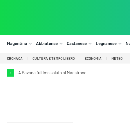
Magentino
Abbiatense
Castanese
Legnanese
N
CRONACA
CULTURA E TEMPO LIBERO
ECONOMIA
METEO
A Pavana l’ultimo saluto al Maestrone
•