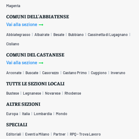
Magenta
COMUNI DELL'ABBIATENSE
Vai alla sezione
Abbiategrasso
Albairate
Besate
Bubbiano
Cassinetta di Lugagnano
Cisliano
COMUNI DEL CASTANESE
Vai alla sezione
Arconate
Buscate
Casorezzo
Castano Primo
Cuggiono
Inveruno
TUTTE LE SEZIONI LOCALI
Bustese
Legnanese
Novarese
Rhodense
ALTRE SEZIONI
Europa
Italia
Lombardia
Mondo
SPECIALI
Editoriali
Eventi a Milano
Partner
RPQ - Trova Lavoro