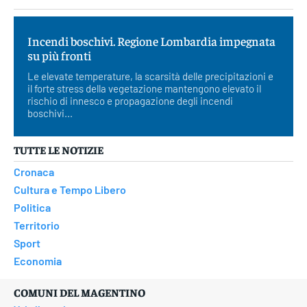
Incendi boschivi. Regione Lombardia impegnata
su più fronti
Le elevate temperature, la scarsità delle precipitazioni e
il forte stress della vegetazione mantengono elevato il
rischio di innesco e propagazione degli incendi
boschivi...
TUTTE LE NOTIZIE
Cronaca
Cultura e Tempo Libero
Politica
Territorio
Sport
Economia
COMUNI DEL MAGENTINO