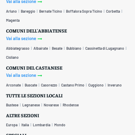
Vai alla sezione
Arluno
Bareggio
Bernate Ticino
Boffalora Sopra Ticino
Corbetta
Magenta
COMUNI DELL'ABBIATENSE
Vai alla sezione
Abbiategrasso
Albairate
Besate
Bubbiano
Cassinetta di Lugagnano
Cisliano
COMUNI DEL CASTANESE
Vai alla sezione
Arconate
Buscate
Casorezzo
Castano Primo
Cuggiono
Inveruno
TUTTE LE SEZIONI LOCALI
Bustese
Legnanese
Novarese
Rhodense
ALTRE SEZIONI
Europa
Italia
Lombardia
Mondo