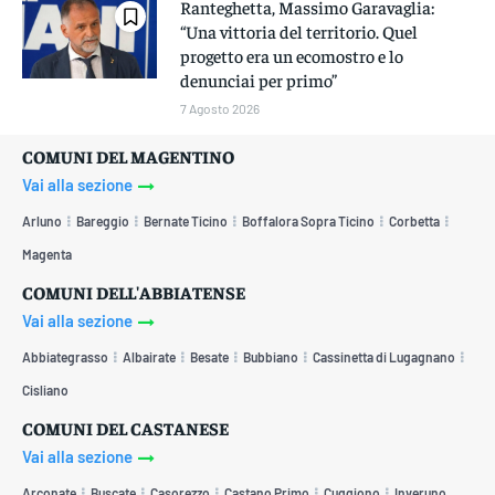
Ranteghetta, Massimo Garavaglia:
“Una vittoria del territorio. Quel
progetto era un ecomostro e lo
denunciai per primo”
7 Agosto 2026
COMUNI DEL MAGENTINO
Vai alla sezione
Arluno
Bareggio
Bernate Ticino
Boffalora Sopra Ticino
Corbetta
Magenta
COMUNI DELL'ABBIATENSE
Vai alla sezione
Abbiategrasso
Albairate
Besate
Bubbiano
Cassinetta di Lugagnano
Cisliano
COMUNI DEL CASTANESE
Vai alla sezione
Arconate
Buscate
Casorezzo
Castano Primo
Cuggiono
Inveruno