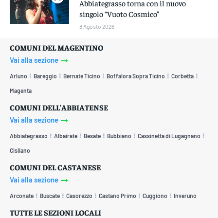
Abbiategrasso torna con il nuovo
singolo “Vuoto Cosmico”
8 Agosto 2026
COMUNI DEL MAGENTINO
Vai alla sezione
Arluno
Bareggio
Bernate Ticino
Boffalora Sopra Ticino
Corbetta
Magenta
COMUNI DELL'ABBIATENSE
Vai alla sezione
Abbiategrasso
Albairate
Besate
Bubbiano
Cassinetta di Lugagnano
Cisliano
COMUNI DEL CASTANESE
Vai alla sezione
Arconate
Buscate
Casorezzo
Castano Primo
Cuggiono
Inveruno
TUTTE LE SEZIONI LOCALI