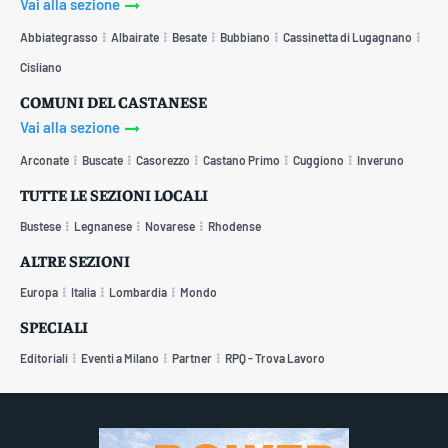
Vai alla sezione
Abbiategrasso
Albairate
Besate
Bubbiano
Cassinetta di Lugagnano
Cisliano
COMUNI DEL CASTANESE
Vai alla sezione
Arconate
Buscate
Casorezzo
Castano Primo
Cuggiono
Inveruno
TUTTE LE SEZIONI LOCALI
Bustese
Legnanese
Novarese
Rhodense
ALTRE SEZIONI
Europa
Italia
Lombardia
Mondo
SPECIALI
Editoriali
Eventi a Milano
Partner
RPQ - Trova Lavoro