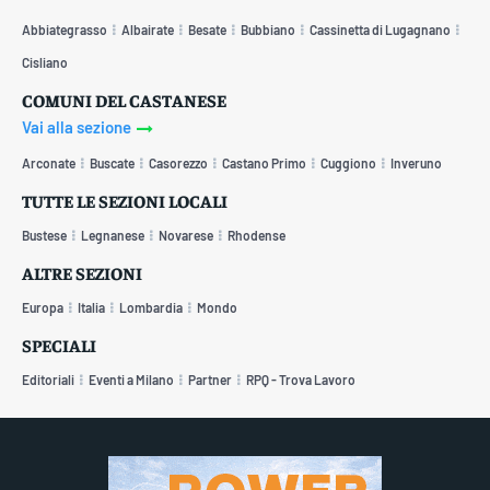
Abbiategrasso
Albairate
Besate
Bubbiano
Cassinetta di Lugagnano
Cisliano
COMUNI DEL CASTANESE
Vai alla sezione
Arconate
Buscate
Casorezzo
Castano Primo
Cuggiono
Inveruno
TUTTE LE SEZIONI LOCALI
Bustese
Legnanese
Novarese
Rhodense
ALTRE SEZIONI
Europa
Italia
Lombardia
Mondo
SPECIALI
Editoriali
Eventi a Milano
Partner
RPQ - Trova Lavoro