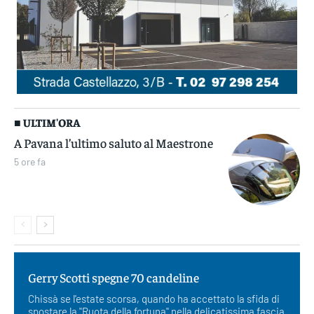
■ ULTIM'ORA
A Pavana l’ultimo saluto al Maestrone
5 ore fa
Gerry Scotti spegne 70 candeline
Chissà se l'estate scorsa, quando ha accettato la sfida di
spostare la "Ruota della fortuna" nella delicatissima fascia