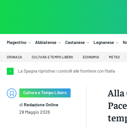
Magentino
Abbiatense
Castanese
Legnanese
N
CRONACA
CULTURA E TEMPO LIBERO
ECONOMIA
METEO
La Spagna ripristina i controlli alle frontiere con l’Italia
•
Alla
Cultura e Tempo Libero
Pace
di
Redazione Online
28 Maggio 2026
temp