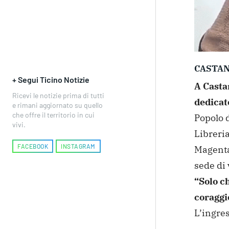
CASTAN
+ Segui Ticino Notizie
A Casta
Ricevi le notizie prima di tutti
dedicato
e rimani aggiornato su quello
che offre il territorio in cui
Popolo d
vivi.
Libreri
FACEBOOK
INSTAGRAM
Magenta,
sede di 
“Solo ch
coraggi
L’ingres