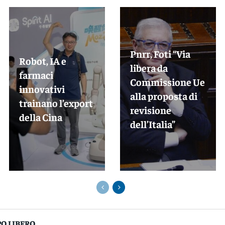
Pnrr, Foti “Via
Robot, IA e
libera da
farmaci
Commissione Ue
innovativi
alla proposta di
trainano l’export
revisione
della Cina
dell’Italia”
O LIBERO