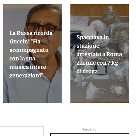
La Russa ricorda
Spacciava in
Guccini “Ha
stazione,
accompagnato
arrestato a Roma
con la sua
22enne con 7 Kg
musica intere
di droga
generazioni”
Pubblicità