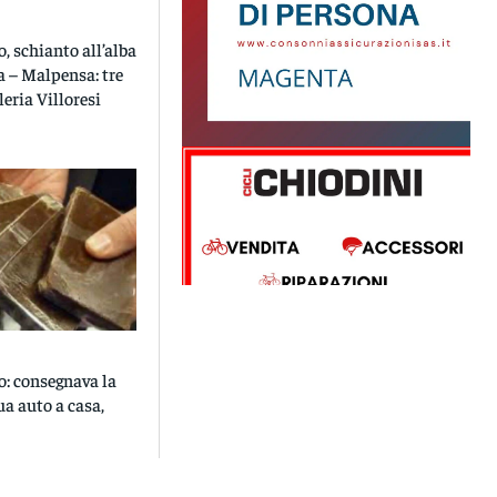
, schianto all’alba
a – Malpensa: tre
lleria Villoresi
: consegnava la
ua auto a casa,