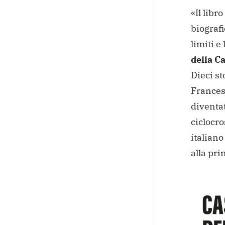
«Il libr
biografi
limiti e
della Ca
Dieci st
Francesc
diventat
ciclocro
italiano
alla pr