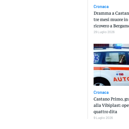
Cronaca
Dramma a Castano
tre mesi muore in 
ricovero a Bergam
29 Luglio 2026
Cronaca
Castano Primo, gr
alla Vibiplast: op
quattro dita
9 Luglio 2026