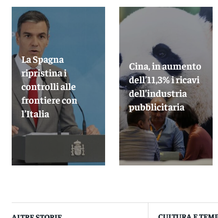
La Spagna
Cina, in aumento
ripristina i
dell’11,3% i ricavi
controlli alle
dell’industria
frontiere con
pubblicitaria
l’Italia
CULTURA E TEMP
ALTRE STORIE