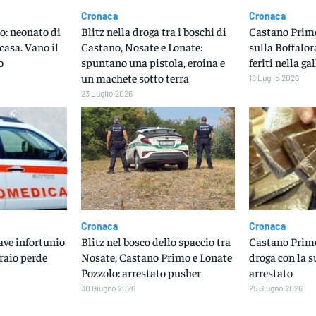
Cronaca
Cronaca
: neonato di
Blitz nella droga tra i boschi di
Castano Primo
casa. Vano il
Castano, Nosate e Lonate:
sulla Boffalor
o
spuntano una pistola, eroina e
feriti nella ga
un machete sotto terra
18 Luglio 2026
23 Luglio 2026
Cronaca
Cronaca
ave infortunio
Blitz nel bosco dello spaccio tra
Castano Primo
eraio perde
Nosate, Castano Primo e Lonate
droga con la s
Pozzolo: arrestato pusher
arrestato
30 Giugno 2026
25 Giugno 2026