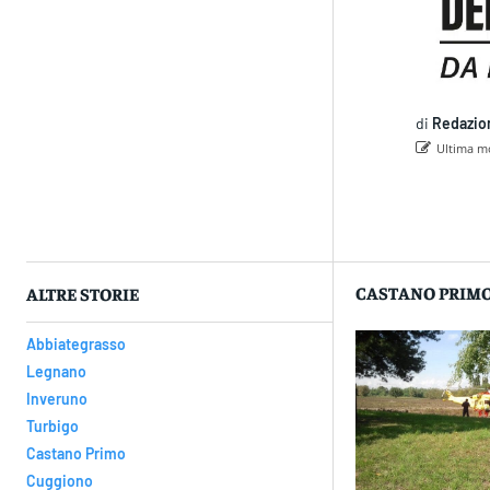
di
Redazio
Ultima mo
Con
CASTANO PRIM
ALTRE STORIE
Abbiategrasso
Legnano
Inveruno
Turbigo
Castano Primo
Cuggiono