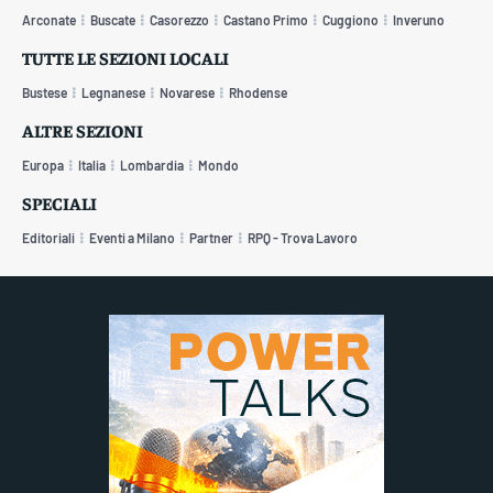
Arconate
Buscate
Casorezzo
Castano Primo
Cuggiono
Inveruno
TUTTE LE SEZIONI LOCALI
Bustese
Legnanese
Novarese
Rhodense
ALTRE SEZIONI
Europa
Italia
Lombardia
Mondo
SPECIALI
Editoriali
Eventi a Milano
Partner
RPQ - Trova Lavoro