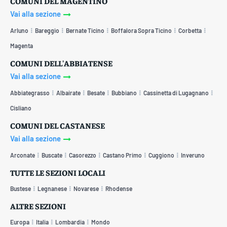
COMUNI DEL MAGENTINO
Vai alla sezione
Arluno
Bareggio
Bernate Ticino
Boffalora Sopra Ticino
Corbetta
Magenta
COMUNI DELL'ABBIATENSE
Vai alla sezione
Abbiategrasso
Albairate
Besate
Bubbiano
Cassinetta di Lugagnano
Cisliano
COMUNI DEL CASTANESE
Vai alla sezione
Arconate
Buscate
Casorezzo
Castano Primo
Cuggiono
Inveruno
TUTTE LE SEZIONI LOCALI
Bustese
Legnanese
Novarese
Rhodense
ALTRE SEZIONI
Europa
Italia
Lombardia
Mondo