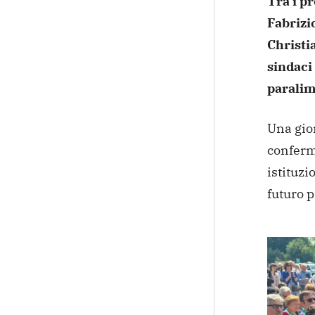
Tra i p
Fabrizio
Christia
sindaci 
paralim
Una gio
conferm
istituzi
futuro p