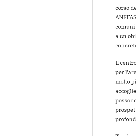
corso de
ANFFAS d
comunit
a un obi
concret
Il centr
per l’a
molto pi
accoglie
possono
prospett
profondo