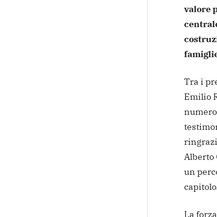
valore 
central
costruzi
famiglie
Tra i pr
Emilio R
numerose
testimo
ringrazi
Alberto 
un perc
capitolo
La forz