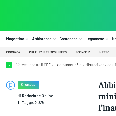
Magentino
Abbiatense
Castanese
Legnanese
N
CRONACA
CULTURA E TEMPO LIBERO
ECONOMIA
METEO
Varese, controlli GDF sui carburanti: 6 distributori sanzionati
•
Abbi
Cronaca
mini
di
Redazione Online
11 Maggio 2026
l’in