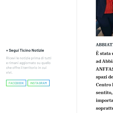
ABBIA
+ Segui Ticino Notizie
È stata
Ricevi le notizie prima di tutti
ad Abbi
e rimani aggiornato su quello
che offre il territorio in cui
ANFFAS 
vivi.
spazi de
FACEBOOK
INSTAGRAM
Centro 
sentito
importa
sopratt