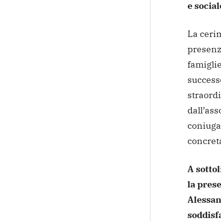
e social
La ceri
presenza
famiglie
successo
straordi
dall’ass
coniuga
concreta
A sottol
la prese
Alessan
soddisfa