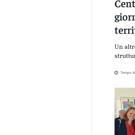
Cent
gior
terr
Un altr
struttu
Tempo di 