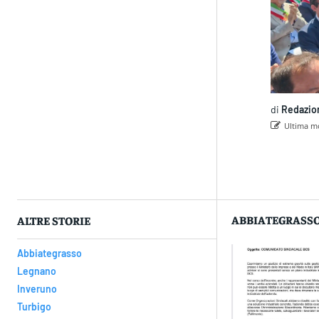
di
Redazio
Ultima mo
Con
ABBIATEGRASS
ALTRE STORIE
Abbiategrasso
Legnano
Inveruno
Turbigo