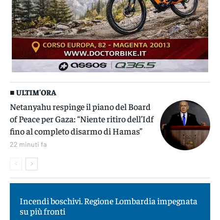
■ ULTIM'ORA
Netanyahu respinge il piano del Board
of Peace per Gaza: “Niente ritiro dell’Idf
fino al completo disarmo di Hamas”
22 minuti fa
Incendi boschivi. Regione Lombardia impegnata
su più fronti