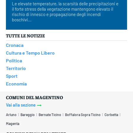
Le elevate temperature, la scarsità delle precipitazioni e
il forte stress della vegetazione mantengono elevato il
rischio di innesco e propagazione degli incendi
boschivi...
TUTTE LE NOTIZIE
Cronaca
Cultura e Tempo Libero
Politica
Territorio
Sport
Economia
COMUNI DEL MAGENTINO
Vai alla sezione
Arluno
Bareggio
Bernate Ticino
Boffalora Sopra Ticino
Corbetta
Magenta