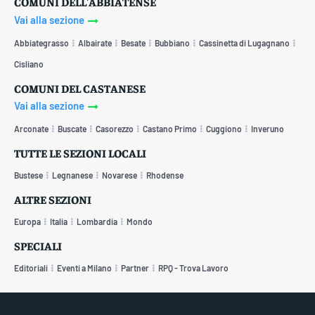
COMUNI DELL'ABBIATENSE
Vai alla sezione
Abbiategrasso
Albairate
Besate
Bubbiano
Cassinetta di Lugagnano
Cisliano
COMUNI DEL CASTANESE
Vai alla sezione
Arconate
Buscate
Casorezzo
Castano Primo
Cuggiono
Inveruno
TUTTE LE SEZIONI LOCALI
Bustese
Legnanese
Novarese
Rhodense
ALTRE SEZIONI
Europa
Italia
Lombardia
Mondo
SPECIALI
Editoriali
Eventi a Milano
Partner
RPQ - Trova Lavoro