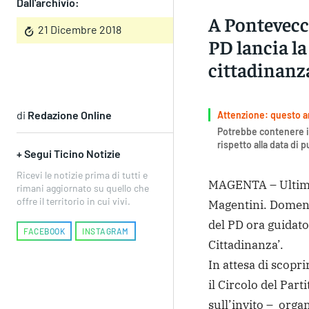
Dall'archivio:
A Pontevecc
21 Dicembre 2018
PD lancia la
cittadinanz
di
Redazione Online
Attenzione: questo art
Potrebbe contenere i
rispetto alla data di 
+ Segui Ticino Notizie
Ricevi le notizie prima di tutti e
MAGENTA – Ultimo
rimani aggiornato su quello che
offre il territorio in cui vivi.
Magentini. Domeni
del PD ora guidato
FACEBOOK
INSTAGRAM
Cittadinanza’.
In attesa di scopr
il Circolo del Par
sull’invito – orga