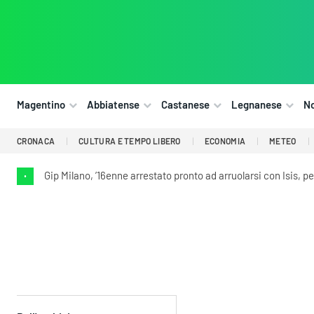
Magentino
Abbiatense
Castanese
Legnanese
N
CRONACA
CULTURA E TEMPO LIBERO
ECONOMIA
METEO
Gip Milano, ’16enne arrestato pronto ad arruolarsi con Isis, p
•