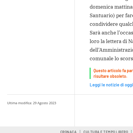
domenica mattina 
Santuario) per fare
condividere qualch
Sarà anche l’occasi
loro la lettera di 
dell’Amministrazio
comunale lo scors
Questo articolo fa par
risultare obsoleto.
Leggi le notizie di oggi
Ultima modifica:
29 Agosto 2023
Condividere
CRONACA
CULTURA E TEMPO LIBERO