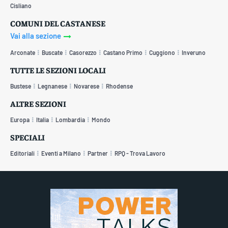
Cisliano
COMUNI DEL CASTANESE
Vai alla sezione
Arconate
Buscate
Casorezzo
Castano Primo
Cuggiono
Inveruno
TUTTE LE SEZIONI LOCALI
Bustese
Legnanese
Novarese
Rhodense
ALTRE SEZIONI
Europa
Italia
Lombardia
Mondo
SPECIALI
Editoriali
Eventi a Milano
Partner
RPQ - Trova Lavoro