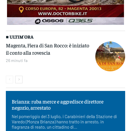
■ ULTIM'ORA
Magenta, Fiera di San Rocco: è iniziato
il conto alla rovescia
26 minuti fa
Brianza: ruba merce e aggredisce direttore
negozio, arrestato
Nel pomeriggio del 3 luglio, i Carabinieri della Stazione di
Varedo (Monza Brianza) hanno tratto in arresto, in
flagranza di reato, un cittadino di...