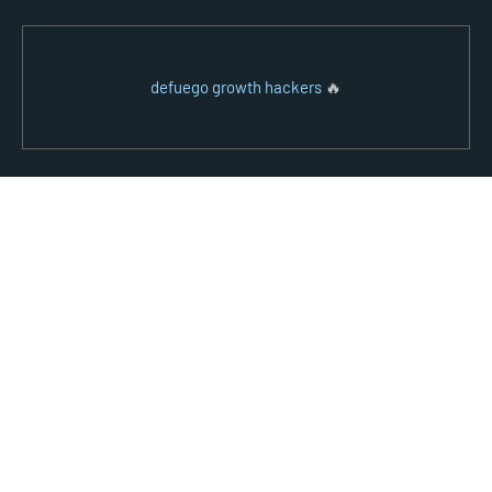
defuego growth hackers
🔥