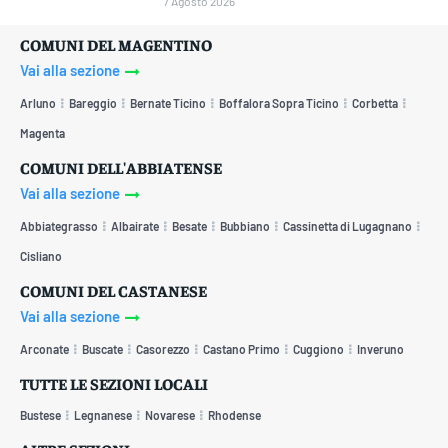
7 Agosto 2026
COMUNI DEL MAGENTINO
Vai alla sezione
Arluno
Bareggio
Bernate Ticino
Boffalora Sopra Ticino
Corbetta
Magenta
COMUNI DELL'ABBIATENSE
Vai alla sezione
Abbiategrasso
Albairate
Besate
Bubbiano
Cassinetta di Lugagnano
Cisliano
COMUNI DEL CASTANESE
Vai alla sezione
Arconate
Buscate
Casorezzo
Castano Primo
Cuggiono
Inveruno
TUTTE LE SEZIONI LOCALI
Bustese
Legnanese
Novarese
Rhodense