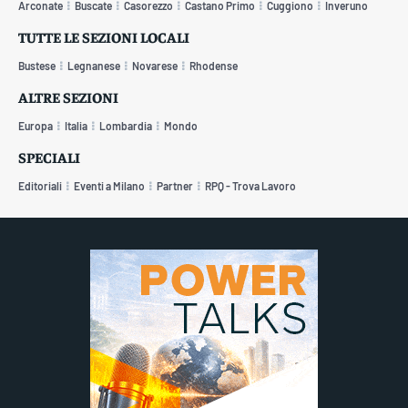
Arconate
Buscate
Casorezzo
Castano Primo
Cuggiono
Inveruno
TUTTE LE SEZIONI LOCALI
Bustese
Legnanese
Novarese
Rhodense
ALTRE SEZIONI
Europa
Italia
Lombardia
Mondo
SPECIALI
Editoriali
Eventi a Milano
Partner
RPQ - Trova Lavoro