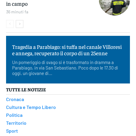
in campo
36 minuti fa
Tragedia a Parabiago: si tuffa nel canale Villoresi
e annega, recuperato il corpo di un 25enne
Un pomeriggio di svago si è trasformato in dramma a
Parabiago, in via San Sebastiano. Poco dopo le 17.30 di
oggi, un giovane di...
TUTTE LE NOTIZIE
Cronaca
Cultura e Tempo Libero
Politica
Territorio
Sport