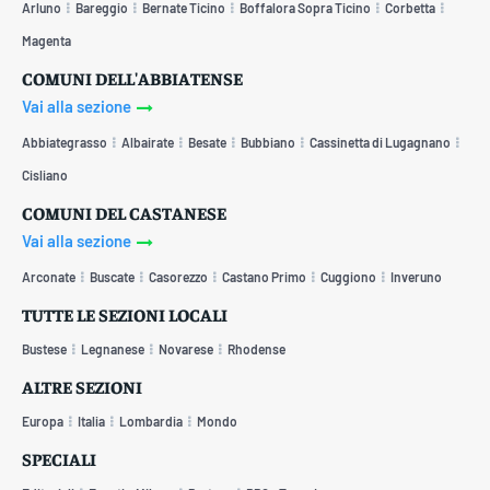
Arluno
Bareggio
Bernate Ticino
Boffalora Sopra Ticino
Corbetta
Magenta
COMUNI DELL'ABBIATENSE
Vai alla sezione
Abbiategrasso
Albairate
Besate
Bubbiano
Cassinetta di Lugagnano
Cisliano
COMUNI DEL CASTANESE
Vai alla sezione
Arconate
Buscate
Casorezzo
Castano Primo
Cuggiono
Inveruno
TUTTE LE SEZIONI LOCALI
Bustese
Legnanese
Novarese
Rhodense
ALTRE SEZIONI
Europa
Italia
Lombardia
Mondo
SPECIALI