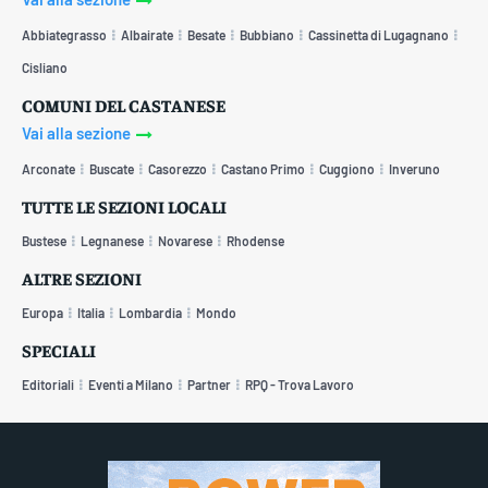
Abbiategrasso
Albairate
Besate
Bubbiano
Cassinetta di Lugagnano
Cisliano
COMUNI DEL CASTANESE
Vai alla sezione
Arconate
Buscate
Casorezzo
Castano Primo
Cuggiono
Inveruno
TUTTE LE SEZIONI LOCALI
Bustese
Legnanese
Novarese
Rhodense
ALTRE SEZIONI
Europa
Italia
Lombardia
Mondo
SPECIALI
Editoriali
Eventi a Milano
Partner
RPQ - Trova Lavoro