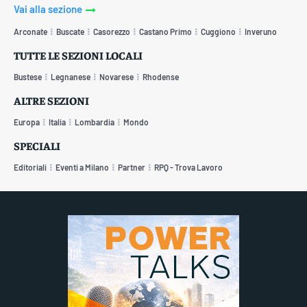
Vai alla sezione
Arconate
Buscate
Casorezzo
Castano Primo
Cuggiono
Inveruno
TUTTE LE SEZIONI LOCALI
Bustese
Legnanese
Novarese
Rhodense
ALTRE SEZIONI
Europa
Italia
Lombardia
Mondo
SPECIALI
Editoriali
Eventi a Milano
Partner
RPQ - Trova Lavoro