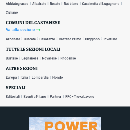
Abbiategrasso
Albairate
Besate
Bubbiano
Cassinetta di Lugagnano
Cisliano
COMUNI DEL CASTANESE
Vai alla sezione
Arconate
Buscate
Casorezzo
Castano Primo
Cuggiono
Inveruno
TUTTE LE SEZIONI LOCALI
Bustese
Legnanese
Novarese
Rhodense
ALTRE SEZIONI
Europa
Italia
Lombardia
Mondo
SPECIALI
Editoriali
Eventi a Milano
Partner
RPQ - Trova Lavoro