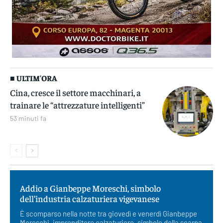
■ ULTIM'ORA
Cina, cresce il settore macchinari, a
trainare le “attrezzature intelligenti”
53 minuti fa
Addio a Gianbeppe Moreschi, simbolo
dell’industria calzaturiera vigevanese
È scomparso nella notte tra giovedì e venerdì Gianbeppe
Moreschi, imprenditore calzaturiero, simbolo della scarpa