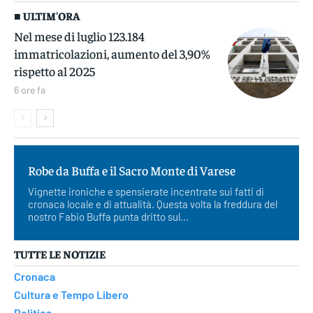
■ ULTIM'ORA
Nel mese di luglio 123.184
immatricolazioni, aumento del 3,90%
rispetto al 2025
6 ore fa
Robe da Buffa e il Sacro Monte di Varese
Vignette ironiche e spensierate incentrate sui fatti di
cronaca locale e di attualità. Questa volta la freddura del
nostro Fabio Buffa punta dritto sul...
TUTTE LE NOTIZIE
Cronaca
Cultura e Tempo Libero
Politica