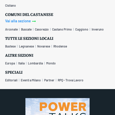
Cisliano
COMUNI DEL CASTANESE
Vai alla sezione
Arconate
Buscate
Casorezzo
Castano Primo
Cuggiono
Inveruno
TUTTE LE SEZIONI LOCALI
Bustese
Legnanese
Novarese
Rhodense
ALTRE SEZIONI
Europa
Italia
Lombardia
Mondo
SPECIALI
Editoriali
Eventi a Milano
Partner
RPQ - Trova Lavoro