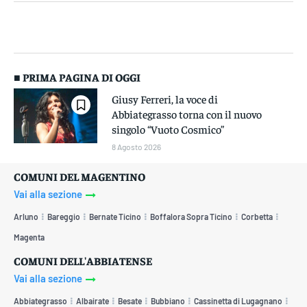
■ PRIMA PAGINA DI OGGI
Giusy Ferreri, la voce di
Abbiategrasso torna con il nuovo
singolo “Vuoto Cosmico”
8 Agosto 2026
COMUNI DEL MAGENTINO
Vai alla sezione
Arluno
Bareggio
Bernate Ticino
Boffalora Sopra Ticino
Corbetta
Magenta
COMUNI DELL'ABBIATENSE
Vai alla sezione
Abbiategrasso
Albairate
Besate
Bubbiano
Cassinetta di Lugagnano