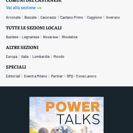
Vai alla sezione
Arconate
Buscate
Casorezzo
Castano Primo
Cuggiono
Inveruno
TUTTE LE SEZIONI LOCALI
Bustese
Legnanese
Novarese
Rhodense
ALTRE SEZIONI
Europa
Italia
Lombardia
Mondo
SPECIALI
Editoriali
Eventi a Milano
Partner
RPQ - Trova Lavoro