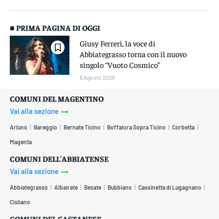
■ PRIMA PAGINA DI OGGI
Giusy Ferreri, la voce di
Abbiategrasso torna con il nuovo
singolo “Vuoto Cosmico”
8 Agosto 2026
COMUNI DEL MAGENTINO
Vai alla sezione
Arluno
Bareggio
Bernate Ticino
Boffalora Sopra Ticino
Corbetta
Magenta
COMUNI DELL'ABBIATENSE
Vai alla sezione
Abbiategrasso
Albairate
Besate
Bubbiano
Cassinetta di Lugagnano
Cisliano
COMUNI DEL CASTANESE