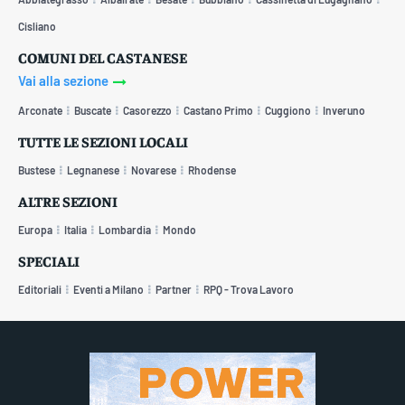
Cisliano
COMUNI DEL CASTANESE
Vai alla sezione
Arconate
Buscate
Casorezzo
Castano Primo
Cuggiono
Inveruno
TUTTE LE SEZIONI LOCALI
Bustese
Legnanese
Novarese
Rhodense
ALTRE SEZIONI
Europa
Italia
Lombardia
Mondo
SPECIALI
Editoriali
Eventi a Milano
Partner
RPQ - Trova Lavoro