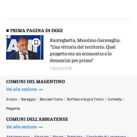
■ PRIMA PAGINA DI OGGI
Ranteghetta, Massimo Garavaglia:
“Una vittoria del territorio. Quel
progetto era un ecomostro e lo
denunciai per primo”
7 Agosto 2026
COMUNI DEL MAGENTINO
Vai alla sezione
Arluno
Bareggio
Bernate Ticino
Boffalora Sopra Ticino
Corbetta
Magenta
COMUNI DELL'ABBIATENSE
Vai alla sezione
Abbiategrasso
Albairate
Besate
Bubbiano
Cassinetta di Lugagnano