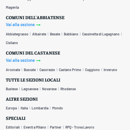
Magenta
COMUNI DELL'ABBIATENSE
Vai alla sezione
Abbiategrasso
Albairate
Besate
Bubbiano
Cassinetta di Lugagnano
Cisliano
COMUNI DEL CASTANESE
Vai alla sezione
Arconate
Buscate
Casorezzo
Castano Primo
Cuggiono
Inveruno
TUTTE LE SEZIONI LOCALI
Bustese
Legnanese
Novarese
Rhodense
ALTRE SEZIONI
Europa
Italia
Lombardia
Mondo
SPECIALI
Editoriali
Eventi a Milano
Partner
RPQ - Trova Lavoro