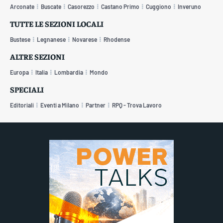
Arconate
Buscate
Casorezzo
Castano Primo
Cuggiono
Inveruno
TUTTE LE SEZIONI LOCALI
Bustese
Legnanese
Novarese
Rhodense
ALTRE SEZIONI
Europa
Italia
Lombardia
Mondo
SPECIALI
Editoriali
Eventi a Milano
Partner
RPQ - Trova Lavoro