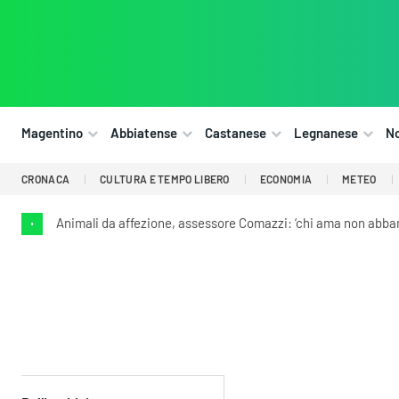
Magentino
Abbiatense
Castanese
Legnanese
N
CRONACA
CULTURA E TEMPO LIBERO
ECONOMIA
METEO
Animali da affezione, assessore Comazzi: ‘chi ama non abba
•