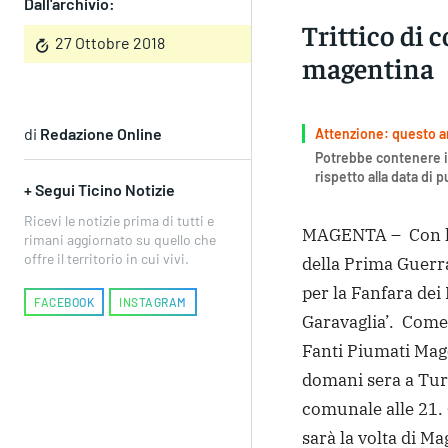
Dall'archivio:
Trittico di 
27 Ottobre 2018
magentina
di
Redazione Online
Attenzione: questo art
Potrebbe contenere i
rispetto alla data di 
+ Segui Ticino Notizie
Ricevi le notizie prima di tutti e
MAGENTA – Con la 
rimani aggiornato su quello che
offre il territorio in cui vivi.
della Prima Guerra
per la Fanfara dei
FACEBOOK
INSTAGRAM
Garavaglia’. Come 
Fanti Piumati Mag
domani sera a Tur
comunale alle 21.
sarà la volta di M