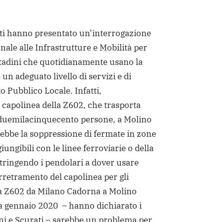
isti hanno presentato un’interrogazione
nale alle Infrastrutture e Mobilità per
ittadini che quotidianamente usano la
 un adeguato livello di servizi e di
to Pubblico Locale. Infatti,
 capolinea della Z602, che trasporta
 duemilacinquecento persone, a Molino
bbe la soppressione di fermate in zone
ungibili con le linee ferroviarie o della
tringendo i pendolari a dover usare
arretramento del capolinea per gli
ea Z602 da Milano Cadorna a Molino
da gennaio 2020 – hanno dichiarato i
ni e Scurati – sarebbe un problema per