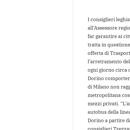
I consiglieri legh
all’Assessore regio
far garantire ai c
tratta in questione
offerta di Traspor
l’arretramento del
ogni giorno circa
Dorino comportere
di Milano non raggi
metropolitana cos
mezzi privati. “L’
autobus della lin
Dorino a partire 
consiglieri Trezza