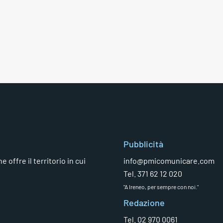
Pubblicità
 offre il territorio in cui
info@pmicomunicare.com
Tel. 371 62 12 020
"A Ireneo, per sempre con noi."
Redazione
Tel. 02 970 0061