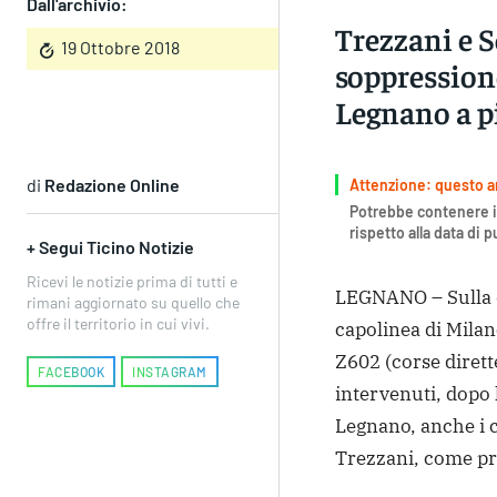
Dall'archivio:
Trezzani e S
19 Ottobre 2018
soppressione
Legnano a p
di
Redazione Online
Attenzione: questo art
Potrebbe contenere i
rispetto alla data di 
+ Segui Ticino Notizie
Ricevi le notizie prima di tutti e
LEGNANO – Sulla q
rimani aggiornato su quello che
offre il territorio in cui vivi.
capolinea di Milan
Z602 (corse diret
FACEBOOK
INSTAGRAM
intervenuti, dopo
Legnano, anche i c
Trezzani, come pri