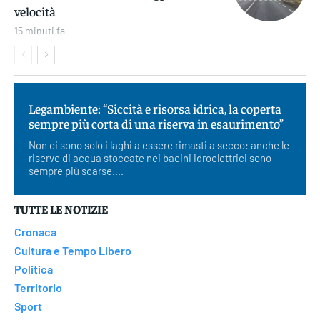
velocità
15 minuti fa
Legambiente: “Siccità e risorsa idrica, la coperta
sempre più corta di una riserva in esaurimento”
Non ci sono solo i laghi a essere rimasti a secco: anche le
riserve di acqua stoccate nei bacini idroelettrici sono
sempre più scarse....
TUTTE LE NOTIZIE
Cronaca
Cultura e Tempo Libero
Politica
Territorio
Sport