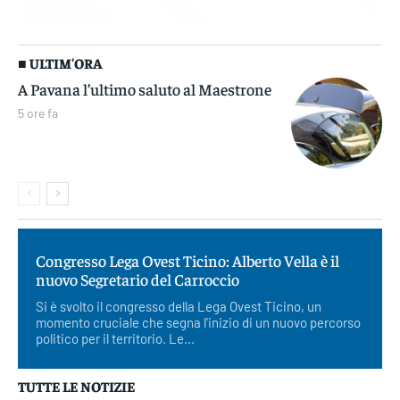
■ ULTIM'ORA
A Pavana l’ultimo saluto al Maestrone
5 ore fa
Congresso Lega Ovest Ticino: Alberto Vella è il
nuovo Segretario del Carroccio
Si è svolto il congresso della Lega Ovest Ticino, un
momento cruciale che segna l'inizio di un nuovo percorso
politico per il territorio. Le...
TUTTE LE NOTIZIE