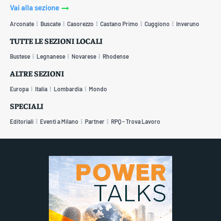
Vai alla sezione
Arconate
Buscate
Casorezzo
Castano Primo
Cuggiono
Inveruno
TUTTE LE SEZIONI LOCALI
Bustese
Legnanese
Novarese
Rhodense
ALTRE SEZIONI
Europa
Italia
Lombardia
Mondo
SPECIALI
Editoriali
Eventi a Milano
Partner
RPQ - Trova Lavoro