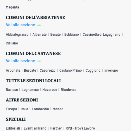
Magenta
COMUNI DELL'ABBIATENSE
Vai alla sezione
Abbiategrasso
Albairate
Besate
Bubbiano
Cassinetta di Lugagnano
Cisliano
COMUNI DEL CASTANESE
Vai alla sezione
Arconate
Buscate
Casorezzo
Castano Primo
Cuggiono
Inveruno
TUTTE LE SEZIONI LOCALI
Bustese
Legnanese
Novarese
Rhodense
ALTRE SEZIONI
Europa
Italia
Lombardia
Mondo
SPECIALI
Editoriali
Eventi a Milano
Partner
RPQ - Trova Lavoro