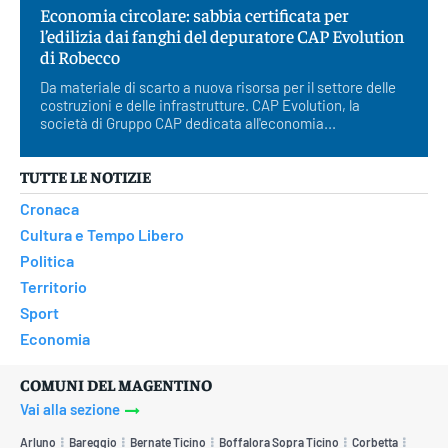
Economia circolare: sabbia certificata per
l’edilizia dai fanghi del depuratore CAP Evolution
di Robecco
Da materiale di scarto a nuova risorsa per il settore delle
costruzioni e delle infrastrutture. CAP Evolution, la
società di Gruppo CAP dedicata all'economia...
TUTTE LE NOTIZIE
Cronaca
Cultura e Tempo Libero
Politica
Territorio
Sport
Economia
COMUNI DEL MAGENTINO
Vai alla sezione
Arluno
Bareggio
Bernate Ticino
Boffalora Sopra Ticino
Corbetta