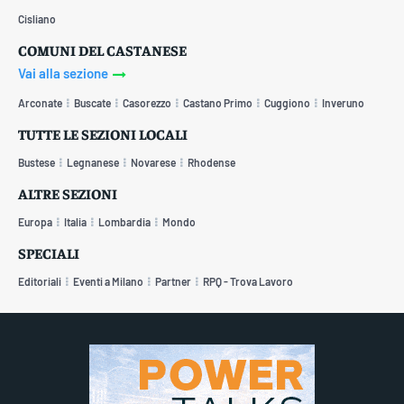
Cisliano
COMUNI DEL CASTANESE
Vai alla sezione
Arconate
Buscate
Casorezzo
Castano Primo
Cuggiono
Inveruno
TUTTE LE SEZIONI LOCALI
Bustese
Legnanese
Novarese
Rhodense
ALTRE SEZIONI
Europa
Italia
Lombardia
Mondo
SPECIALI
Editoriali
Eventi a Milano
Partner
RPQ - Trova Lavoro