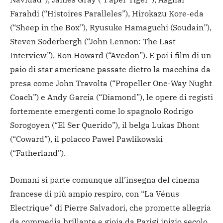
Farahdi (“Histoires Paralleles”), Hirokazu Kore-eda
(“Sheep in the Box”), Ryusuke Hamaguchi (Soudain”),
Steven Soderbergh (“John Lennon: The Last
Interview”), Ron Howard (“Avedon”). E poi i film di un
paio di star americane passate dietro la macchina da
presa come John Travolta (“Propeller One-Way Nught
Coach”) e Andy Garcia (“Diamond”), le opere di registi
fortemente emergenti come lo spagnolo Rodrigo
Sorogoyen (“El Ser Querido”), il belga Lukas Dhont
(“Coward”), il polacco Pawel Pawlikowski
(“Fatherland”).
Domani si parte comunque all’insegna del cinema
francese di più ampio respiro, con “La Vénus
Electrique” di Pierre Salvadori, che promette allegria
da commedia brillante e gioia da Parigi inizio secolo,