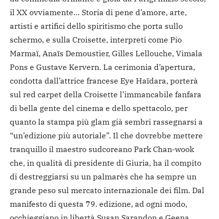
il XX ovviamente… Storia di pene d’amore, arte,
artisti e artifici dello spiritismo che porta sullo
schermo, e sulla Croisette, interpreti come Pio
Marmaï, Anaïs Demoustier, Gilles Lellouche, Vimala
Pons e Gustave Kervern. La cerimonia d’apertura,
condotta dall’attrice francese Eye Haïdara, porterà
sul red carpet della Croisette l’immancabile fanfara
di bella gente del cinema e dello spettacolo, per
quanto la stampa più glam già sembri rassegnarsi a
“un’edizione più autoriale”. Il che dovrebbe mettere
tranquillo il maestro sudcoreano Park Chan-wook
che, in qualità di presidente di Giuria, ha il compito
di destreggiarsi su un palmarès che ha sempre un
grande peso sul mercato internazionale dei film. Dal
manifesto di questa 79. edizione, ad ogni modo,
occhieggiano in libertà Susan Sarandon e Geena