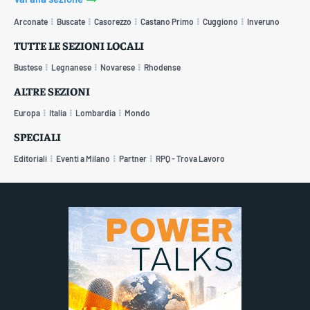
Arconate
Buscate
Casorezzo
Castano Primo
Cuggiono
Inveruno
TUTTE LE SEZIONI LOCALI
Bustese
Legnanese
Novarese
Rhodense
ALTRE SEZIONI
Europa
Italia
Lombardia
Mondo
SPECIALI
Editoriali
Eventi a Milano
Partner
RPQ - Trova Lavoro