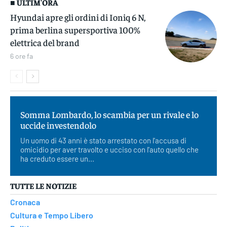
■ ULTIM'ORA
Hyundai apre gli ordini di Ioniq 6 N,
prima berlina supersportiva 100%
elettrica del brand
6 ore fa
Somma Lombardo, lo scambia per un rivale e lo
uccide investendolo
Un uomo di 43 anni è stato arrestato con l'accusa di
omicidio per aver travolto e ucciso con l'auto quello che
ha creduto essere un...
TUTTE LE NOTIZIE
Cronaca
Cultura e Tempo Libero