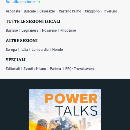
Vai alla sezione
Arconate
Buscate
Casorezzo
Castano Primo
Cuggiono
Inveruno
TUTTE LE SEZIONI LOCALI
Bustese
Legnanese
Novarese
Rhodense
ALTRE SEZIONI
Europa
Italia
Lombardia
Mondo
SPECIALI
Editoriali
Eventi a Milano
Partner
RPQ - Trova Lavoro