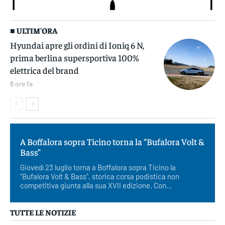
■ ULTIM'ORA
Hyundai apre gli ordini di Ioniq 6 N,
prima berlina supersportiva 100%
elettrica del brand
8 ore fa
A Boffalora sopra Ticino torna la “Bufalora Volt &
Bass”
Giovedì 23 luglio torna a Boffalora sopra Ticino la
"Bufalora Volt & Bass", storica corsa podistica non
competitiva giunta alla sua XVII edizione. Con...
TUTTE LE NOTIZIE