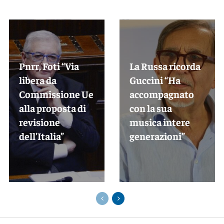
Pnrr, Foti “Via
La Russa ricorda
libera da
Guccini “Ha
Commissione Ue
accompagnato
alla proposta di
con la sua
revisione
musica intere
dell’Italia”
generazioni”