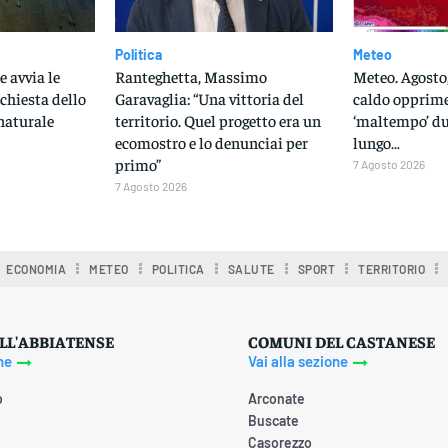
Politica
Meteo
e avvia le
Ranteghetta, Massimo
Meteo. Agosto,
ichiesta dello
Garavaglia: “Una vittoria del
caldo opprime
naturale
territorio. Quel progetto era un
‘maltempo’ du
ecomostro e lo denunciai per
lungo…
primo”
7 Agosto 2026
7 Agosto 2026
ECONOMIA
METEO
POLITICA
SALUTE
SPORT
TERRITORIO
LL'ABBIATENSE
COMUNI DEL CASTANESE
ne
Vai alla sezione
o
Arconate
Buscate
Casorezzo