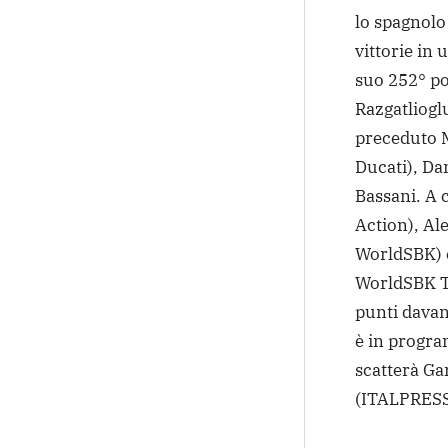
lo spagnolo 
vittorie in 
suo 252° po
Razgatlioglu
preceduto M
Ducati), Da
Bassani. A 
Action), A
WorldSBK) 
WorldSBK Te
punti davan
è in progra
scatterà Ga
(ITALPRESS