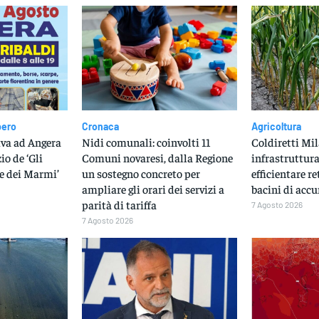
bero
Cronaca
Agricoltura
iva ad Angera
Nidi comunali: coinvolti 11
Coldiretti Mil
io de ‘Gli
Comuni novaresi, dalla Regione
infrastruttura
e dei Marmi’
un sostegno concreto per
efficientare r
ampliare gli orari dei servizi a
bacini di acc
parità di tariffa
7 Agosto 2026
7 Agosto 2026