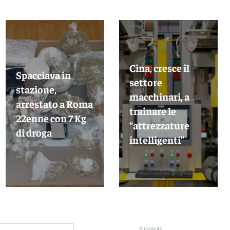
Cina, cresce il
Spacciava in
settore
stazione,
macchinari, a
arrestato a Roma
trainare le
22enne con 7 Kg
“attrezzature
di droga
intelligenti”
Pubblicità