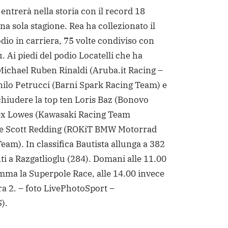
entrerà nella storia con il record 18
una sola stagione. Rea ha collezionato il
dio in carriera, 75 volte condiviso con
. Ai piedi del podio Locatelli che ha
ichael Ruben Rinaldi (Aruba.it Racing –
nilo Petrucci (Barni Spark Racing Team) e
chiudere la top ten Loris Baz (Bonovo
lex Lowes (Kawasaki Racing Team
e Scott Redding (ROKiT BMW Motorrad
am). In classifica Bautista allunga a 382
ti a Razgatlioglu (284). Domani alle 11.00
mma la Superpole Race, alle 14.00 invece
ra 2.
– foto LivePhotoSport –
).