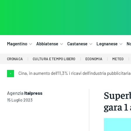
Magentino
Abbiatense
Castanese
Legnanese
N
CRONACA
CULTURA E TEMPO LIBERO
ECONOMIA
METEO
Cina, in aumento dell’11,3% i ricavi dell’industria pubblicitaria
•
Superb
Agenzia
Italpress
15 Luglio 2023
gara 1