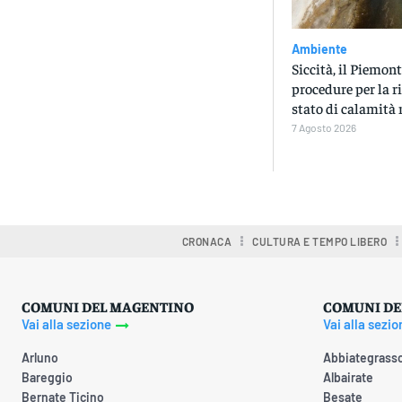
Ambiente
Siccità, il Piemont
procedure per la r
stato di calamità 
7 Agosto 2026
CRONACA
CULTURA E TEMPO LIBERO
COMUNI DEL MAGENTINO
COMUNI DE
Vai alla sezione
Vai alla sezio
Arluno
Abbiategrass
Bareggio
Albairate
Bernate Ticino
Besate