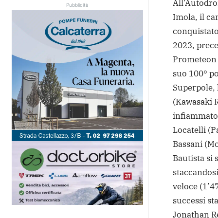
All’Autodro
Pubblicità
Imola, il c
conquistato
2023, prec
Prometeon W
suo 100° pod
Superpole, 
(Kawasaki R
infiammato i
Locatelli 
Bassani (Mo
Bautista si 
staccandosi 
veloce (1’4
successi st
Jonathan Re