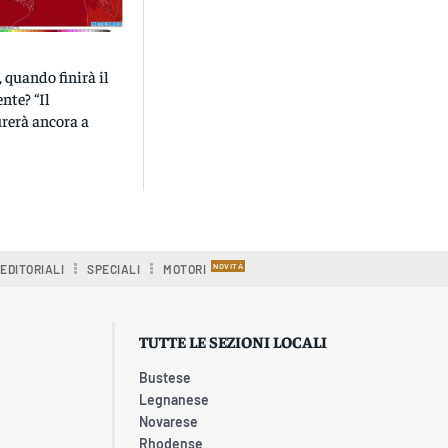
 quando finirà il
nte? “Il
rerà ancora a
EDITORIALI
SPECIALI
MOTORI
TUTTE LE SEZIONI LOCALI
Bustese
Legnanese
Novarese
Rhodense