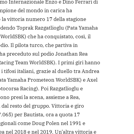
mo Internazionale Enzo e Dino Ferrari di
ampione del mondo in carica ha
 la vittoria numero 17 della stagione
edendo Toprak Razgatlioglu (Pata Yamaha
orldSBK) che ha conquistato, così, il
io. Il pilota turco, che partiva in
ha preceduto sul podio Jonathan Rea
acing Team WorldSBK). I primi giri hanno
 tifosi italiani, grazie al duello tra Andrea
(Pata Yamaha Prometeon WorldSBK) e Axel
tocorsa Racing). Poi Razgatlioglu e
sono presi la scena, assieme a Rea,
dal resto del gruppo. Vittoria e giro
7.065) per Bautista, ora a quota 17
agionali come Doug Polen nel 1991 e
a nel 2018 e nel 2019. Un’altra vittoria e