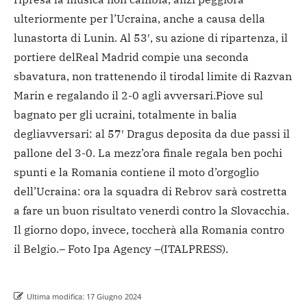
ulteriormente per l’Ucraina, anche a causa della
luna
storta di Lunin. Al 53′, su azione di ripartenza, il
portiere del
Real Madrid compie una seconda
sbavatura, non trattenendo il tiro
dal limite di Razvan
Marin e regalando il 2-0 agli avversari.
Piove sul
bagnato per gli ucraini, totalmente in balia
degli
avversari: al 57′ Dragus deposita da due passi il
pallone del 3-0. La mezz’ora finale regala ben pochi
spunti e la Romania contiene il moto d’orgoglio
dell’Ucraina: ora la squadra di Rebrov sarà costretta
a fare un buon risultato venerdì contro la Slovacchia.
Il giorno dopo, invece, toccherà alla Romania contro
il Belgio.
– Foto Ipa Agency –
(ITALPRESS).
Ultima modifica:
17 Giugno 2024