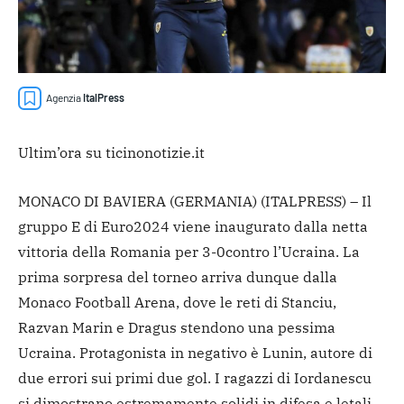
Agenzia
ItalPress
Ultim’ora su ticinonotizie.it
MONACO DI BAVIERA (GERMANIA) (ITALPRESS) – Il
gruppo E di Euro
2024 viene inaugurato dalla netta
vittoria della Romania per 3-0
contro l’Ucraina. La
prima sorpresa del torneo arriva dunque dalla
Monaco Football Arena, dove le reti di Stanciu,
Razvan Marin e Dragus stendono una pessima
Ucraina. Protagonista in negativo è Lunin, autore di
due errori sui primi due gol. I ragazzi di Iordanescu
si dimostrano estremamente solidi in difesa e letali