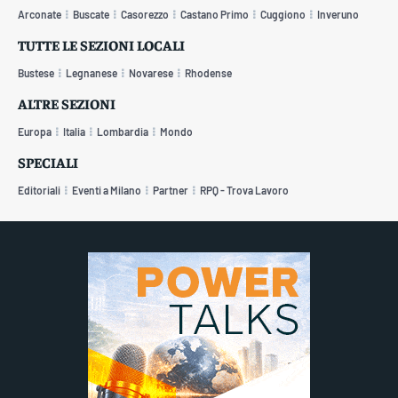
Arconate
Buscate
Casorezzo
Castano Primo
Cuggiono
Inveruno
TUTTE LE SEZIONI LOCALI
Bustese
Legnanese
Novarese
Rhodense
ALTRE SEZIONI
Europa
Italia
Lombardia
Mondo
SPECIALI
Editoriali
Eventi a Milano
Partner
RPQ - Trova Lavoro