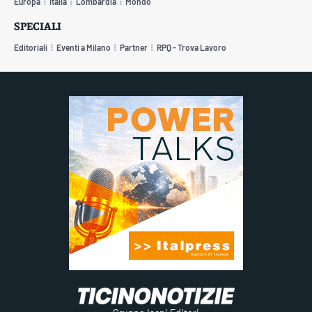
Europa
Italia
Lombardia
Mondo
SPECIALI
Editoriali
Eventi a Milano
Partner
RPQ - Trova Lavoro