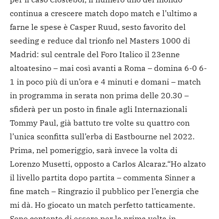
continua a crescere match dopo match e l’ultimo a
farne le spese è Casper Ruud, sesto favorito del
seeding e reduce dal trionfo nel Masters 1000 di
Madrid: sul centrale del Foro Italico il 23enne
altoatesino – mai così avanti a Roma – domina 6-0 6-
1 in poco più di un’ora e 4 minuti e domani – match
in programma in serata non prima delle 20.30 –
sfiderà per un posto in finale agli Internazionali
Tommy Paul, già battuto tre volte su quattro con
l’unica sconfitta sull’erba di Eastbourne nel 2022.
Prima, nel pomeriggio, sarà invece la volta di
Lorenzo Musetti, opposto a Carlos Alcaraz.
“Ho alzato
il livello partita dopo partita – commenta Sinner a
fine match – Ringrazio il pubblico per l’energia che
mi dà. Ho giocato un match perfetto tatticamente.
Sono contento di essere per la prima volta in