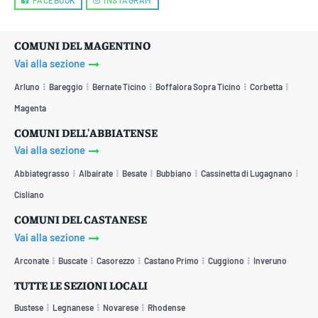
FACEBOOK
INSTAGRAM
COMUNI DEL MAGENTINO
Vai alla sezione
Arluno
Bareggio
Bernate Ticino
Boffalora Sopra Ticino
Corbetta
Magenta
COMUNI DELL'ABBIATENSE
Vai alla sezione
Abbiategrasso
Albairate
Besate
Bubbiano
Cassinetta di Lugagnano
Cisliano
COMUNI DEL CASTANESE
Vai alla sezione
Arconate
Buscate
Casorezzo
Castano Primo
Cuggiono
Inveruno
TUTTE LE SEZIONI LOCALI
Bustese
Legnanese
Novarese
Rhodense