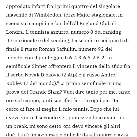
approdato infatti fra i primi quattro del singolare
maschile di Wimbledon, terzo Major stagionale, in
scena sui campi in erba dell’All England Club di
Londra. Il tennista azzurro, numero 8 del ranking
iternazionale e del seeding, ha sconfitto nei quarti di
finale il russo Roman Safiullin, numero 92 del
mondo, con il punteggio di 6-4 3-6 6-2 6-2. In
semifinale Sinner affronterà il vincente della sfida fra
il serbo Novak Djokovic (2 Atp) e il russo Andrej
Rublev (7 del mondo).
“La prima semifinale in una
prova del Grande Slam? Vuol dire tanto per me, tante
ore sul campo, tanti sacrifici fatti. In ogni partita
cerco di fare al meglio il mio tennis. Dopo che lui
aveva vinto il secondo set, pur essendo io avanti di
un break, mi sono detto ‘ora devo vincere gli altri
duè. Lui è un avversario difficile da affrontare e avrà