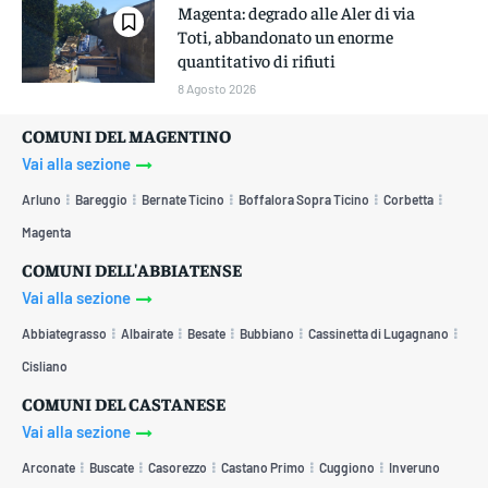
Magenta: degrado alle Aler di via
Toti, abbandonato un enorme
quantitativo di rifiuti
8 Agosto 2026
COMUNI DEL MAGENTINO
Vai alla sezione
Arluno
Bareggio
Bernate Ticino
Boffalora Sopra Ticino
Corbetta
Magenta
COMUNI DELL'ABBIATENSE
Vai alla sezione
Abbiategrasso
Albairate
Besate
Bubbiano
Cassinetta di Lugagnano
Cisliano
COMUNI DEL CASTANESE
Vai alla sezione
Arconate
Buscate
Casorezzo
Castano Primo
Cuggiono
Inveruno