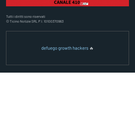
Tutti i diritti sono riservati
© Ticino Notizie SRL P.I. 10100370963
defuego growth hackers
🔥