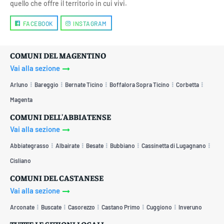
quello che offre il territorio in cui vivi.
FACEBOOK
INSTAGRAM
COMUNI DEL MAGENTINO
Vai alla sezione
Arluno
Bareggio
Bernate Ticino
Boffalora Sopra Ticino
Corbetta
Magenta
COMUNI DELL'ABBIATENSE
Vai alla sezione
Abbiategrasso
Albairate
Besate
Bubbiano
Cassinetta di Lugagnano
Cisliano
COMUNI DEL CASTANESE
Vai alla sezione
Arconate
Buscate
Casorezzo
Castano Primo
Cuggiono
Inveruno
TUTTE LE SEZIONI LOCALI