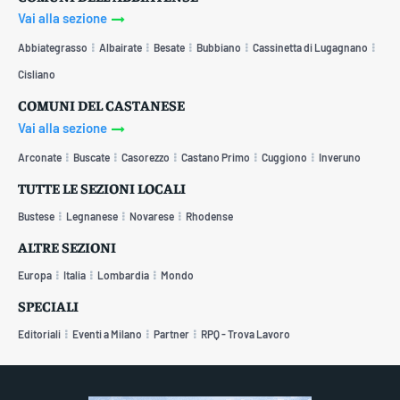
Vai alla sezione
Abbiategrasso
Albairate
Besate
Bubbiano
Cassinetta di Lugagnano
Cisliano
COMUNI DEL CASTANESE
Vai alla sezione
Arconate
Buscate
Casorezzo
Castano Primo
Cuggiono
Inveruno
TUTTE LE SEZIONI LOCALI
Bustese
Legnanese
Novarese
Rhodense
ALTRE SEZIONI
Europa
Italia
Lombardia
Mondo
SPECIALI
Editoriali
Eventi a Milano
Partner
RPQ - Trova Lavoro