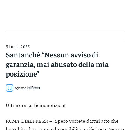
Gruppo Iseni Editori
5 Luglio 2023
Santanchè “Nessun avviso di
garanzia, mai abusato della mia
posizione”
Agenzia
ItalPress
Ultim’ora su ticinonotizie.it
ROMA (ITALPRESS) – “Spero vorrete darmi atto che
ho subito dato la mia disponibilità a riferire in Senato