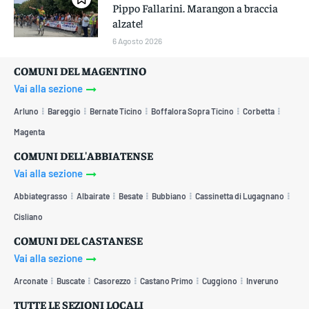
Pippo Fallarini. Marangon a braccia
alzate!
6 Agosto 2026
COMUNI DEL MAGENTINO
Vai alla sezione
Arluno
Bareggio
Bernate Ticino
Boffalora Sopra Ticino
Corbetta
Magenta
COMUNI DELL'ABBIATENSE
Vai alla sezione
Abbiategrasso
Albairate
Besate
Bubbiano
Cassinetta di Lugagnano
Cisliano
COMUNI DEL CASTANESE
Vai alla sezione
Arconate
Buscate
Casorezzo
Castano Primo
Cuggiono
Inveruno
TUTTE LE SEZIONI LOCALI