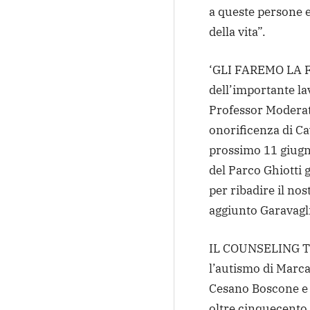
a queste persone e
della vita”.
‘GLI FAREMO LA F
dell’importante lav
Professor Moderato
onorificenza di Cav
prossimo 11 giugn
del Parco Ghiotti g
per ribadire il no
aggiunto Garavagl
IL COUNSELING TE
l’autismo di Marca
Cesano Boscone e R
oltre cinquecento 