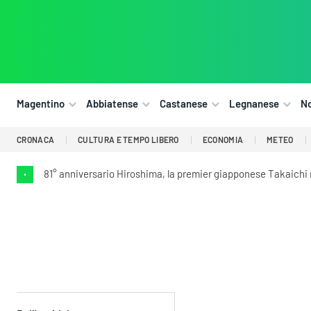
Magentino
Abbiatense
Castanese
Legnanese
N
CRONACA
CULTURA E TEMPO LIBERO
ECONOMIA
METEO
81° anniversario Hiroshima, la premier giapponese Takaichi ri
•