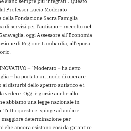
e siano sempre più integrati”. Questo
 dal Professor Lucio Moderato –
tà della Fondazione Sacra Famiglia
a di servizi per l’autismo – raccolto nel
aravaglia, oggi Assessore all’Economia
azione di Regione Lombardia, all’epoca
orio.
NOVATIVO – “Moderato – ha detto
aglia – ha portato un modo di operare
 ai disturbi dello spettro autistico e i
da vedere. Oggi è grazie anche allo
he abbiamo una legge nazionale in
. Tutto questo ci spinge ad andare
n maggiore determinazione per
i che ancora esistono così da garantire