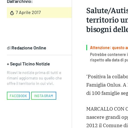
Dall'archivio:
Salute/Autis
7 Aprile 2017
territorio u
bisogni dell
di
Redazione Online
Attenzione: questo art
Potrebbe contenere i
rispetto alla data di 
+ Segui Ticino Notizie
Ricevi le notizie prima di tutti e
‘Positiva la colla
rimani aggiornato su quello che
offre il territorio in cui vivi.
Famiglia Onlus. A 
di 100 famiglie se
FACEBOOK
INSTAGRAM
MARCALLO CON CAS
nascere grandi opp
2012 il Comune di