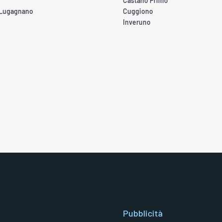
Castano Primo
 Lugagnano
Cuggiono
Inveruno
Pubblicità