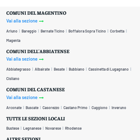
COMUNI DEL MAGENTINO
Vai alla sezione
Arluno
Bareggio
Bernate Ticino
Boffalora Sopra Ticino
Corbetta
Magenta
COMUNI DELL'ABBIATENSE
Vai alla sezione
Abbiategrasso
Albairate
Besate
Bubbiano
Cassinetta di Lugagnano
Cisliano
COMUNI DEL CASTANESE
Vai alla sezione
Arconate
Buscate
Casorezzo
Castano Primo
Cuggiono
Inveruno
TUTTE LE SEZIONI LOCALI
Bustese
Legnanese
Novarese
Rhodense
ALTRE SEZIONI