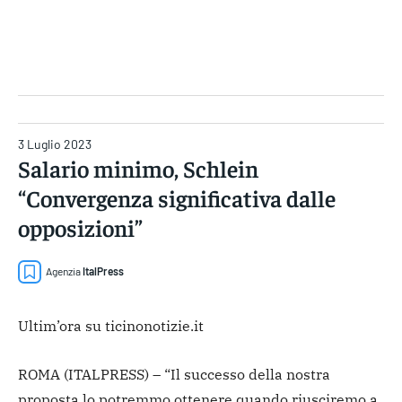
Gruppo Iseni Editori
3 Luglio 2023
Salario minimo, Schlein
“Convergenza significativa dalle
opposizioni”
Agenzia
ItalPress
Ultim’ora su ticinonotizie.it
ROMA (ITALPRESS) – “Il successo della nostra
proposta lo potremmo ottenere quando riusciremo a