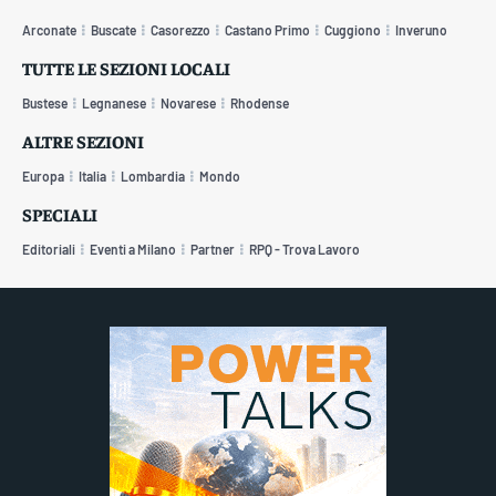
Arconate
Buscate
Casorezzo
Castano Primo
Cuggiono
Inveruno
TUTTE LE SEZIONI LOCALI
Bustese
Legnanese
Novarese
Rhodense
ALTRE SEZIONI
Europa
Italia
Lombardia
Mondo
SPECIALI
Editoriali
Eventi a Milano
Partner
RPQ - Trova Lavoro